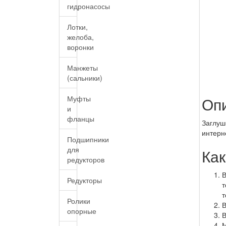
гидронасосы
Лотки,
желоба,
воронки
Манжеты
(сальники)
Оп
Муфты
и
фланцы
Заглуш
интерн
Подшипники
для
Как
редукторов
В
Редукторы
т
Ролики
В
опорные
М