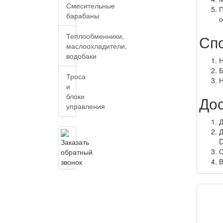
Смесительные
П
барабаны
о
Теплообменники,
Сп
маслоохладители,
водобаки
Н
Б
Троса
Н
и
блоки
До
управления
Д
Д
С
В