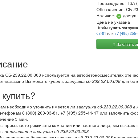
Производство:
ТЗА 
Обозначение:
СБ-23
Наличие:
доступ
Цена не указана
Чтобы
купить заглушка
03-81
или
+7 (495) 255
Заказать з
исание
ка СБ-239.22.00.008 используется на автобетоносмесителях отече
ет-магазине Вы можете
купить заглушка сб-239.22.00.008
для бет
 купить?
ам необходимо уточнить имеется ли
заглушка сб-239.22.00.008 в 
телефонам
8 (800) 200-03-81
,
+7 (495) 255-44-47
или заполнить фор
ечение 5 мин.
ы присылаете реквизиты компании или частного лица, мы выставля
Вы
оплачиваете заглушка сб-239.22.00.008
ы оперативно
доставляем заглушка сб-239.22.00.008
в транспор