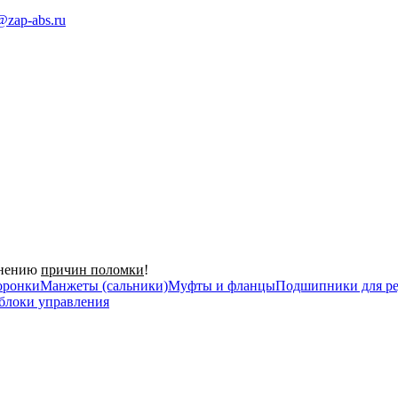
@zap-abs.ru
анению
причин поломки
!
оронки
Манжеты (сальники)
Муфты и фланцы
Подшипники для ре
 блоки управления