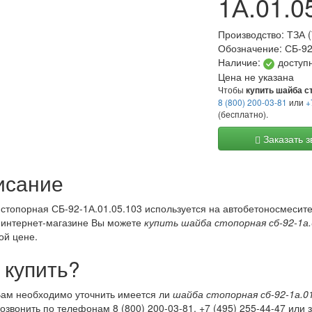
1А.01.0
Производство:
ТЗА 
Обозначение:
СБ-92
Наличие:
доступ
Цена не указана
Чтобы
купить шайба ст
8 (800) 200-03-81
или
+
(бесплатно).
Заказать з
исание
стопорная СБ-92-1А.01.05.103 используется на автобетоносмесите
интернет-магазине Вы можете
купить шайба стопорная сб-92-1а.
ой цене.
 купить?
ам необходимо уточнить имеется ли
шайба стопорная сб-92-1а.01
озвонить по телефонам
8 (800) 200-03-81
,
+7 (495) 255-44-47
или з