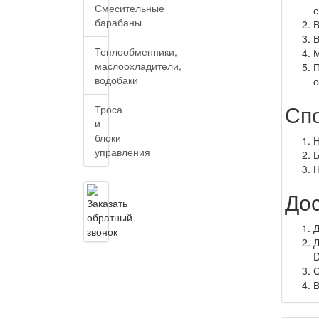
Смесительные
с
барабаны
В
Теплообменники,
М
маслоохладители,
П
водобаки
о
Сп
Троса
и
блоки
Н
управления
Б
Н
До
Д
Д
С
В