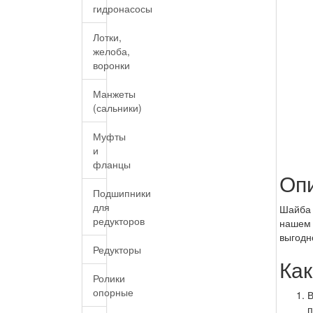
гидронасосы
Лотки,
желоба,
воронки
Манжеты
(сальники)
Муфты
и
фланцы
Оп
Подшипники
для
Шайба 
редукторов
нашем 
выгодн
Редукторы
Как
Ролики
опорные
В
п