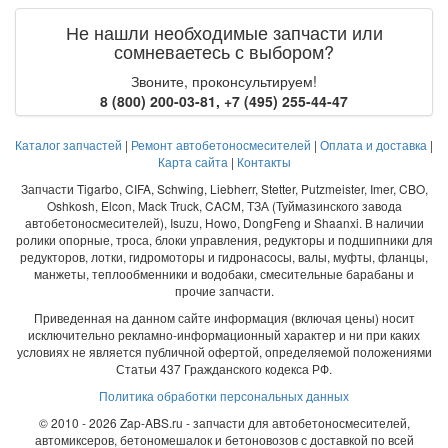
Не нашли необходимые запчасти или
сомневаетесь с выбором?
Звоните, проконсультируем!
8 (800) 200-03-81
,
+7 (495) 255-44-47
Каталог запчастей
|
Ремонт автобетоносмесителей
|
Оплата и доставка
|
Карта сайта
|
Контакты
Запчасти Tigarbo, CIFA, Schwing, Liebherr, Stetter, Putzmeister, Imer, CBO,
Oshkosh, Elcon, Mack Truck, CACM, ТЗА (Туймазинского завода
автобетоносмесителей), Isuzu, Howo, DongFeng и Shaanxi. В наличии
ролики опорные, троса, блоки управления, редукторы и подшипники для
редукторов, лотки, гидромоторы и гидронасосы, валы, муфты, фланцы,
манжеты, теплообменники и водобаки, смесительные барабаны и
прочие запчасти.
Приведенная на данном сайте информация (включая цены) носит
исключительно рекламно-информационный характер и ни при каких
условиях не является публичной офертой, определяемой положениями
Статьи 437 Гражданского кодекса РФ.
Политика обработки персональных данных
© 2010 - 2026 Zap-ABS.ru - запчасти для автобетоносмесителей,
автомиксеров, бетономешалок и бетоновозов с доставкой по всей