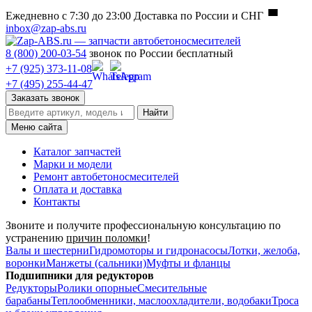
Ежедневно с 7:30 до 23:00
Доставка по России и СНГ
inbox@zap-abs.ru
8 (800) 200-03-54
звонок по России бесплатный
+7 (925) 373-11-08
+7 (495) 255-44-47
Заказать звонок
Найти
Меню сайта
Каталог запчастей
Марки и модели
Ремонт автобетоносмесителей
Оплата и доставка
Контакты
Звоните и получите профессиональную консультацию по
устранению
причин поломки
!
Валы и шестерни
Гидромоторы и гидронасосы
Лотки, желоба,
воронки
Манжеты (сальники)
Муфты и фланцы
Подшипники для редукторов
Редукторы
Ролики опорные
Смесительные
барабаны
Теплообменники, маслоохладители, водобаки
Троса