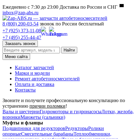
Ежедневно с 7:30 до 23:00
Доставка по России и СНГ
inbox@zap-abs.ru
8 (800) 200-03-54
звонок по России бесплатный
+7 (925) 373-11-08
+7 (495) 255-44-47
Заказать звонок
Найти
Меню сайта
Каталог запчастей
Марки и модели
Ремонт автобетоносмесителей
Оплата и доставка
Контакты
Звоните и получите профессиональную консультацию по
устранению
причин поломки
!
Валы и шестерни
Гидромоторы и гидронасосы
Лотки, желоба,
воронки
Манжеты (сальники)
Муфты и фланцы
Подшипники для редукторов
Редукторы
Ролики
опорные
Смесительные барабаны
Теплообменники,