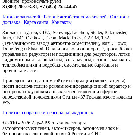
Звоните, проконсультируем!
8 (800) 200-03-81
,
+7 (495) 255-44-47
Каталог запчастей
|
Ремонт автобетоносмесителей
|
Оплата и
доставка
|
Карта сайта
|
Контакты
Запчасти Tigarbo, CIFA, Schwing, Liebherr, Stetter, Putzmeister,
Imer, CBO, Oshkosh, Elcon, Mack Truck, CACM, ТЗА
(Туймазинского завода автобетоносмесителей), Isuzu, Howo,
DongFeng и Shaanxi. В наличии ролики опорные, троса, блоки
управления, редукторы и подшипники для редукторов, лотки,
гидромоторы и гидронасосы, валы, муфты, фланцы, манжеты,
теплообменники и водобаки, смесительные барабаны и
прочие запчасти.
Приведенная на данном сайте информация (включая цены)
носит исключительно рекламно-информационный характер и
ни при каких условиях не является публичной офертой,
определяемой положениями Статьи 437 Гражданского кодекса
РФ.
Политика обработки персональных данных
© 2010 - 2026 Zap-ABS.ru - запчасти для
автобетоносмесителей, автомиксеров, бетономешалок и
бетоновозов с доставкой по всей России и СНГ.