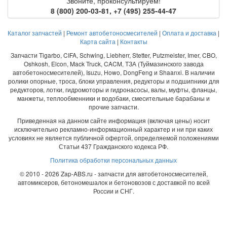
Звоните, проконсультируем!
8 (800) 200-03-81
,
+7 (495) 255-44-47
Каталог запчастей
|
Ремонт автобетоносмесителей
|
Оплата и доставка
|
Карта сайта
|
Контакты
Запчасти Tigarbo, CIFA, Schwing, Liebherr, Stetter, Putzmeister, Imer, CBO,
Oshkosh, Elcon, Mack Truck, CACM, ТЗА (Туймазинского завода
автобетоносмесителей), Isuzu, Howo, DongFeng и Shaanxi. В наличии
ролики опорные, троса, блоки управления, редукторы и подшипники для
редукторов, лотки, гидромоторы и гидронасосы, валы, муфты, фланцы,
манжеты, теплообменники и водобаки, смесительные барабаны и
прочие запчасти.
Приведенная на данном сайте информация (включая цены) носит
исключительно рекламно-информационный характер и ни при каких
условиях не является публичной офертой, определяемой положениями
Статьи 437 Гражданского кодекса РФ.
Политика обработки персональных данных
© 2010 - 2026 Zap-ABS.ru - запчасти для автобетоносмесителей,
автомиксеров, бетономешалок и бетоновозов с доставкой по всей
России и СНГ.