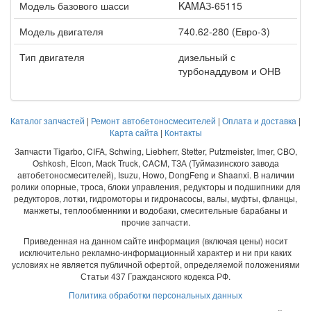
Модель базового шасси
KAMAЗ-65115
Модель двигателя
740.62-280 (Евро-3)
Тип двигателя
дизельный с
турбонаддувом и ОНВ
Каталог запчастей
|
Ремонт автобетоносмесителей
|
Оплата и доставка
|
Карта сайта
|
Контакты
Запчасти Tigarbo, CIFA, Schwing, Liebherr, Stetter, Putzmeister, Imer, CBO,
Oshkosh, Elcon, Mack Truck, CACM, ТЗА (Туймазинского завода
автобетоносмесителей), Isuzu, Howo, DongFeng и Shaanxi. В наличии
ролики опорные, троса, блоки управления, редукторы и подшипники для
редукторов, лотки, гидромоторы и гидронасосы, валы, муфты, фланцы,
манжеты, теплообменники и водобаки, смесительные барабаны и
прочие запчасти.
Приведенная на данном сайте информация (включая цены) носит
исключительно рекламно-информационный характер и ни при каких
условиях не является публичной офертой, определяемой положениями
Статьи 437 Гражданского кодекса РФ.
Политика обработки персональных данных