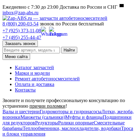
Ежедневно с 7:30 до 23:00
Доставка по России и СНГ
inbox@zap-abs.ru
8 (800) 200-03-54
звонок по России бесплатный
+7 (925) 373-11-08
+7 (495) 255-44-47
Заказать звонок
Найти
Меню сайта
Каталог запчастей
Марки и модели
Ремонт автобетоносмесителей
Оплата и доставка
Контакты
Звоните и получите профессиональную консультацию по
устранению
причин поломки
!
Валы и шестерни
Гидромоторы и гидронасосы
Лотки, желоба,
воронки
Манжеты (сальники)
Муфты и фланцы
Подшипники
для редукторов
Редукторы
Ролики опорные
Смесительные
барабаны
Теплообменники, маслоохладители, водобаки
Троса
и блоки управления