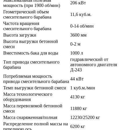
Максимальная полезная
206 кВт
мощность (при 1900 об/мин)
Геометрический объем
11,6 куб.м.
смесительного барабана
Частота вращения
0-14 об/мин
смесительного барабана
Высота загрузки
3600 мм
Высота выгрузки бетонной
0-2 м
смеси
Вместимость бака для воды
1000 л
гидравлический от
Тип привода смесительного
автономного двигателя
барабана
Д-243
Потребляемая мощность
44 кВт
привода смесительного барабана
Темп выгрузки бетонной смеси
1 куб.м./мин
Масса технологического
4130 кг
оборудования
Масса перевозимой бетонной
11880 кг
смеси
Масса снаряженная/полная
12230/25200 кг
Распределение полной массы на
6200 кг
переднюю ось