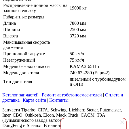
Распределение полной массы на
19000 кг
заднюю тележку
Габаритные размеры
Длина
7800 мм
Ширина
2500 мм
Высота
3720 мм
Максимальная скорость
движения
При полной загрузке
50 км/ч
Незагруженный
75 км/ч
Модель базового шасси
KAMAЗ-65115
Модель двигателя
740.62 -280 (Евро-2)
дизельный с турбонаддувом
Тип двигателя
и ОНВ
Каталог запчастей
|
Ремонт автобетоносмесителей
|
Оплата и
доставка
|
Карта сайта
|
Контакты
Запчасти Tigarbo, CIFA, Schwing, Liebherr, Stetter, Putzmeister,
Imer, CBO, Oshkosh, Elcon, Mack Truck, CACM, ТЗА
(Туймазинского завода автобетоносмесителей), Isuzu, Howo,
DongFeng и Shaanxi. В наличии ролики опорные, троса, блоки