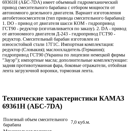
69361H (АБС-7DА) имеет объемный гидромеханический
привод смесительного барабана с отбором мощности от
автономного дизельного двигателя. Вариант изготовления
автобетоносмесителя (тип привода смесительного барабана):
1. DO - привод от двигателя шасси КОМ - гидропривод
ГСТ90 - редуктор (изготавливается по заказу). 2. DA - привод
от автономного двигателя Д-243 - гидропривод ГСТ90 -
редуктор. Смесительный барабан изготовлен из
износостойкой стали 17Г1С. Импортная комплектация:
редуктор (Словакия); маслоохладитель (Германия);
гидропривод ГСТ90 (Украина по лицензии немецкой фирмы
"Зауэр"); импортные масла; дополнительные комплектующие:
задняя противотуманная фара, боковые отражатели, отбойная
лента загрузочной воронки, тормозная лента.
Технические характеристики КАМАЗ
69361H (АБС-7DA)
Полезный объем смесительного
7,0 куб.м.
барабана