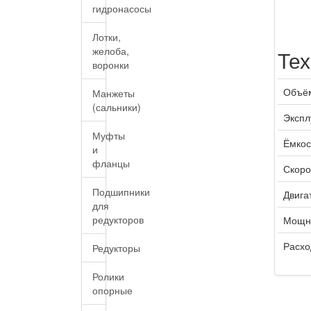
гидронасосы
Лотки,
желоба,
Тех
воронки
Объё
Манжеты
(сальники)
Экспл
Муфты
Ёмкос
и
фланцы
Скоро
Подшипники
Двига
для
редукторов
Мощн
Расхо
Редукторы
Ролики
опорные