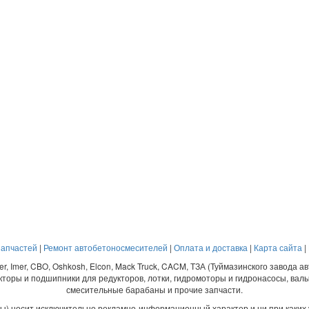
запчастей
|
Ремонт автобетоносмесителей
|
Оплата и доставка
|
Карта сайта
|
eister, Imer, CBO, Oshkosh, Elcon, Mack Truck, CACM, ТЗА (Туймазинского завода
укторы и подшипники для редукторов, лотки, гидромоторы и гидронасосы, вал
смесительные барабаны и прочие запчасти.
ы) носит исключительно рекламно-информационный характер и ни при каких 