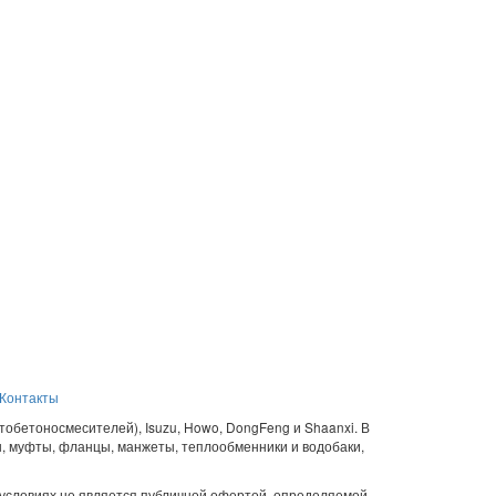
Контакты
 автобетоносмесителей), Isuzu, Howo, DongFeng и Shaanxi. В
ы, муфты, фланцы, манжеты, теплообменники и водобаки,
условиях не является публичной офертой, определяемой