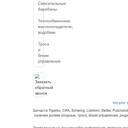
Смесительные
барабаны
Теплообменники,
маслоохладители,
водобаки
Троса
и
блоки
управления
Каталог 
Запчасти Tigarbo, CIFA, Schwing, Liebherr, Stetter, Putzm
наличии ролики опорные, троса, блоки управления, ред
Приведенная на данном сайте информация (включая цен