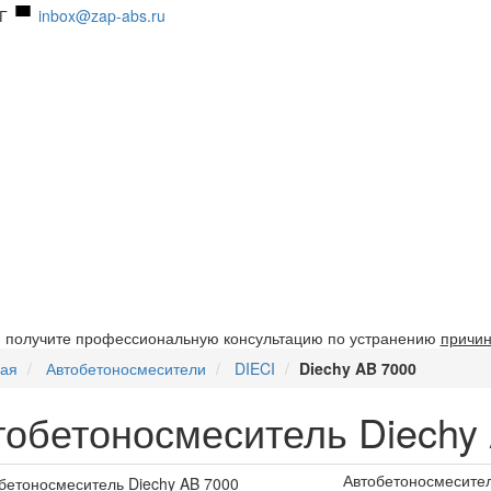
Г
inbox@zap-abs.ru
и получите профессиональную консультацию по устранению
причин
ная
Автобетоносмесители
DIECI
Diechy AB 7000
тобетоносмеситель Diechy
Автобетоносмесител