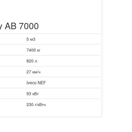
y AB 7000
5 м3
7400 кг
820 л
27 км/ч
Iveco NEF
93 кВт
230 г/кВтч